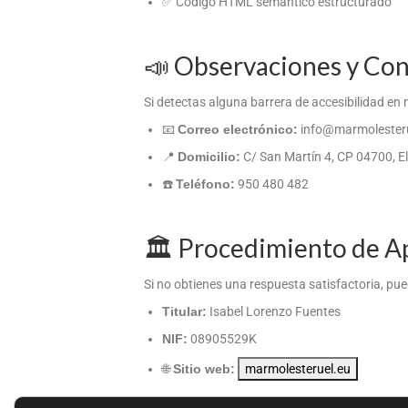
✅ Código HTML semántico estructurado
📣 Observaciones y Co
Si detectas alguna barrera de accesibilidad en 
📧
Correo electrónico:
info@marmolesteru
📍
Domicilio:
C/ San Martín 4, CP 04700, El
☎️
Teléfono:
950 480 482
🏛️ Procedimiento de A
Si no obtienes una respuesta satisfactoria, pu
Titular:
Isabel Lorenzo Fuentes
NIF:
08905529K
🌐
Sitio web:
marmolesteruel.eu