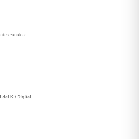
entes canales:
 del Kit Digital
.