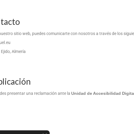
ntacto
nuestro sitio web, puedes comunicarte con nosotros a través de los sigui
el.eu
 Ejido, Almería
plicación
edes presentar una reclamación ante la
Unidad de Accesibilidad Digital
Cerrar el banner de cookies RGPD